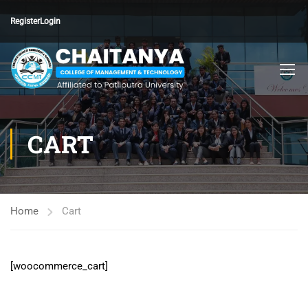
Register
Login
CART
Home
Cart
[woocommerce_cart]